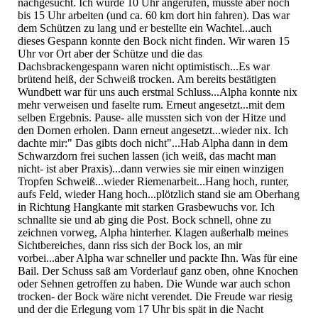
nachgesucht. Ich wurde 10 Uhr angerufen, musste aber noch
bis 15 Uhr arbeiten (und ca. 60 km dort hin fahren). Das war
dem Schützen zu lang und er bestellte ein Wachtel...auch
dieses Gespann konnte den Bock nicht finden. Wir waren 15
Uhr vor Ort aber der Schütze und die das
Dachsbrackengespann waren nicht optimistisch...Es war
brütend heiß, der Schweiß trocken. Am bereits bestätigten
Wundbett war für uns auch erstmal Schluss...Alpha konnte nix
mehr verweisen und faselte rum. Erneut angesetzt...mit dem
selben Ergebnis. Pause- alle mussten sich von der Hitze und
den Dornen erholen. Dann erneut angesetzt...wieder nix. Ich
dachte mir:" Das gibts doch nicht"...Hab Alpha dann in dem
Schwarzdorn frei suchen lassen (ich weiß, das macht man
nicht- ist aber Praxis)...dann verwies sie mir einen winzigen
Tropfen Schweiß...wieder Riemenarbeit...Hang hoch, runter,
aufs Feld, wieder Hang hoch...plötzlich stand sie am Oberhang
in Richtung Hangkante mit starken Grasbewuchs vor. Ich
schnallte sie und ab ging die Post. Bock schnell, ohne zu
zeichnen vorweg, Alpha hinterher. Klagen außerhalb meines
Sichtbereiches, dann riss sich der Bock los, an mir
vorbei...aber Alpha war schneller und packte Ihn. Was für eine
Bail. Der Schuss saß am Vorderlauf ganz oben, ohne Knochen
oder Sehnen getroffen zu haben. Die Wunde war auch schon
trocken- der Bock wäre nicht verendet. Die Freude war riesig
und der die Erlegung vom 17 Uhr bis spät in die Nacht