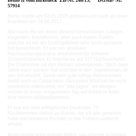
Bento II vom Birkeneck ZB-Nr. 240/15; DGStB- Nr.
57914
Bento wurde am 03.01.2005 geboren und starb an einer
Krankheit am 24.08.2017.
Man kann ihn als einen absolut formschönen, ruhigen,
eleganten, freundlichen, aber auch harten Rüden,
welcher es mir als Erstlingsführer sehr leicht gemacht
hat bezeichnen. Er war ein absoluter
Nachsuchenspezialist, predistiniert für schwere
Schweißarbeiten. Er brachte es auf 427 Nachsuchen!!!
Die Erlebnisse mit ihm bleiben unvergessen. Noch zwei
Jahre nach seinem Tod wird hier in den Jägerkreisen oft
von ihm erzählt. Seine sehr gute ruhige Wasserarbeit
bleibt auch im Gedächtnis. Gesundes Wild hat ihn nicht
sonderlich interessiert, ein "pfui jagen" am Morgen
reichte für einen entspannten Tag auf Arbeit im Wald
trotz hohem Wildaufkommen.
Er war ein sehr erfolgreicher Deckrüde, 73
Nachkommen stehen zu Buche, die ich alle gesehen
habe und teilweise Kontakt zu den Führern aufrecht
erhalte.
Bento mochte keine anderen Rüden, was teilweise zu lustigen