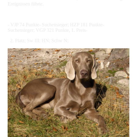
Ereignissen führte.
- VJP 74 Punkte- Suchensieger; HZP 181 Punkte-
Suchensieger; VGP 321 Punkte, 1. Preis-
2. Platz; Sw III; HN; Schw N;